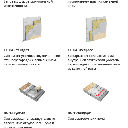
бытовых шумов минимальной
применением плит из каменной
интенсивности.
ваты
СТЕНА Стандарт
СТЕНА Экспресс
Система внутренней звукоизоляции
Бескаркасная клеевая система
стен/перегородок с применением
внутренней звукоизоляции стен/
плит из каменной ваты
перегородок с применением плит
из каменной ваты
ПОЛ Акустик
ПОЛ Стандарт
Система защиты междуэтажного
Система изоляции пола
перекрытия от ударного шума и
воздействия воды.