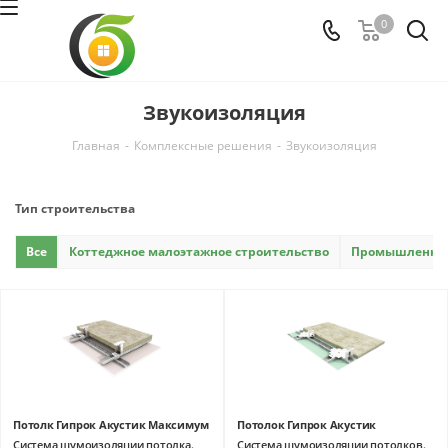
0
Звукоизоляция
Главная
-
Комплексные решения
-
Звукоизоляция
Тип строительства
Все
Коттеджное малоэтажное строительство
Промышленно-г
Потолк Гипрок Акустик Максимум
Потолок Гипрок Акустик
Система шумоизоляции потолка.
Система шумоизоляции потолков.