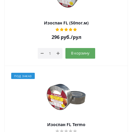
Изоспан FL (50пог.м)
296
руб.
/рул
В корзину
ПОД ЗАКАЗ
Изоспан FL Termo