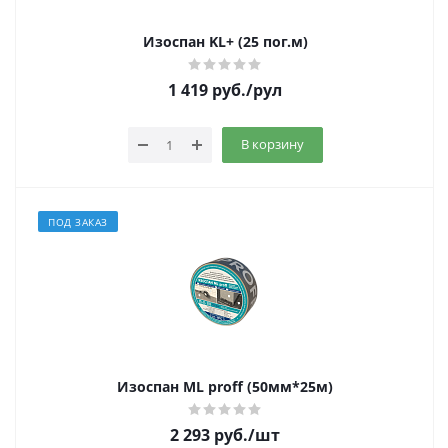
Изоспан KL+ (25 пог.м)
1 419
руб.
/рул
В корзину
ПОД ЗАКАЗ
Изоспан ML proff (50мм*25м)
2 293
руб.
/шт