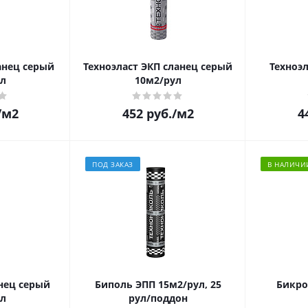
анец серый
Техноэласт ЭКП сланец серый
Техноэ
л
10м2/рул
/м2
452
руб.
/м2
4
ПОД ЗАКАЗ
В НАЛИЧИ
нец серый
Биполь ЭПП 15м2/рул, 25
Бикро
л
рул/поддон