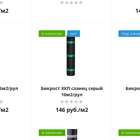
/м2
1
В НАЛИЧИИ
ХИТ
ПОД ЗАКА
5м2/рул
Бикрост ХКП сланец серый
Бикро
10м2/рул
/м2
146
руб.
/м2
В НАЛИЧИИ
В НАЛИЧИ