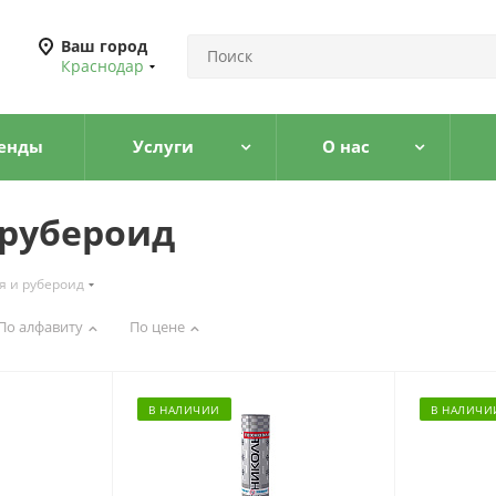
Ваш город
Краснодар
енды
Услуги
О нас
 рубероид
я и рубероид
По алфавиту
По цене
В НАЛИЧИИ
В НАЛИЧИ