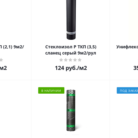
 (2,1) 9м2/
Стеклоизол Р ТКП (3,5)
Унифлекс
сланец серый 9м2/рул
/м2
124
руб.
/м2
3
В НАЛИЧИИ
ПОД ЗАКА