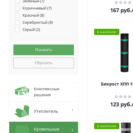
Зелёный (
7
)
Коричневый (
7
)
167
руб.
Красный (
8
)
Серебристый (
8
)
Серый (
2
)
В НАЛИЧИИ
Сбросить
Бикрост ХПП 1
Комплексные
решения
123
руб.
Утеплитель
В НАЛИЧИИ
Кровельные