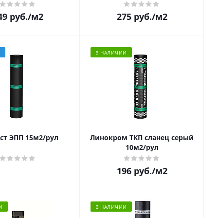
49
руб.
/м2
275
руб.
/м2
З
В НАЛИЧИИ
ст ЭПП 15м2/рул
Линокром ТКП сланец серый
10м2/рул
196
руб.
/м2
И
В НАЛИЧИИ