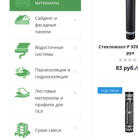
материалы
Сайдинг и
фасадные
панели
Стеклоизол Р ХПП
Водосточные
рул
системы
83
руб.
Пароизоляция и
гидроизоляция
Листовые
ПОД ЗАКАЗ
материалы и
профили для
ГКЛ
Сухие смеси