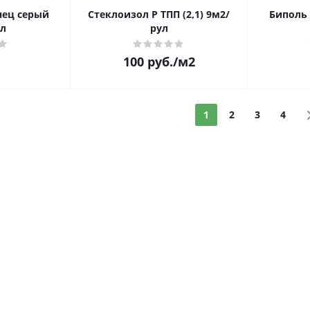
нец серый
Стеклоизол Р ТПП (2,1) 9м2/
Биполь 
л
рул
100
руб.
/м2
1
2
3
4