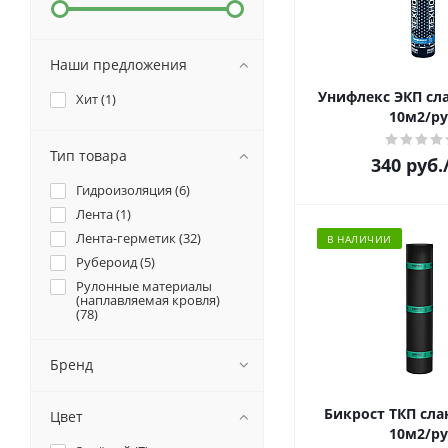
Наши предложения
Унифлекс ЭКП сл
Хит (
1
)
10м2/ру
Тип товара
340
руб.
Гидроизоляция (
6
)
Лента (
1
)
Лента-герметик (
32
)
В НАЛИЧИИ
Рубероид (
5
)
Рулонные материалы
(наплавляемая кровля)
(
78
)
Бренд
Бикрост ТКП сла
Цвет
10м2/ру