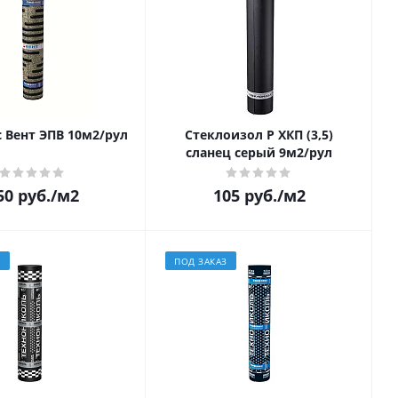
 Вент ЭПВ 10м2/рул
Стеклоизол Р ХКП (3,5)
сланец серый 9м2/рул
50
руб.
/м2
105
руб.
/м2
З
ПОД ЗАКАЗ