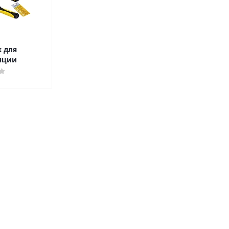
ж для
яции