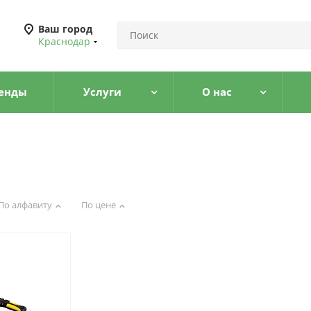
Ваш город
Краснодар
енды
Услуги
О нас
По алфавиту
По цене