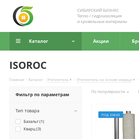
СИБИРСКИЙ БИЗНЕС
Тепло / гидроизоляция
и кровельные материалы
Каталог
Акции
Бр
ISOROC
Главная
-
Каталог
-
Утеплитель
-
Утеплитель на основе кварца
-
По популярности
Фильтр по параметрам
Тип товара
ПОД ЗАКАЗ
Базальт (
1
)
Кварц (
3
)