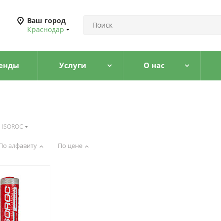
Ваш город
Краснодар
енды
Услуги
О нас
ISOROC
По алфавиту
По цене