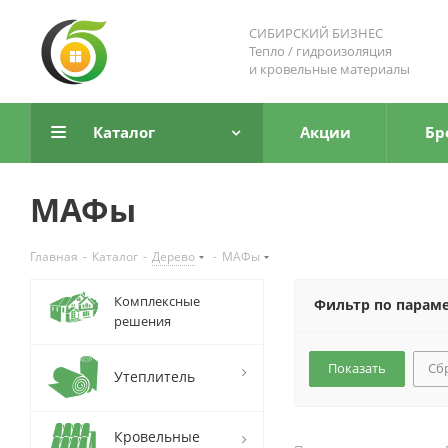
СИБИРСКИЙ БИЗНЕС
Тепло / гидроизоляция
и кровельные материалы
Каталог
Акции
Бр
МАФы
Главная
-
Каталог
-
Дерево
-
МАФы
Комплексные
Фильтр по парам
решения
Сб
Утеплитель
Кровельные