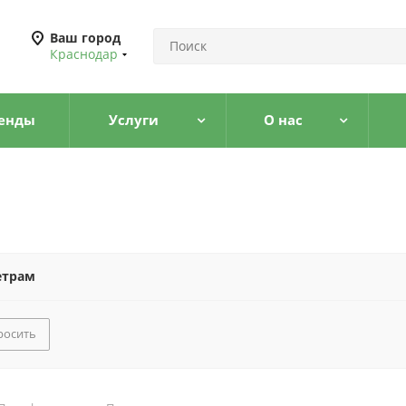
Ваш город
Краснодар
енды
Услуги
О нас
етрам
росить