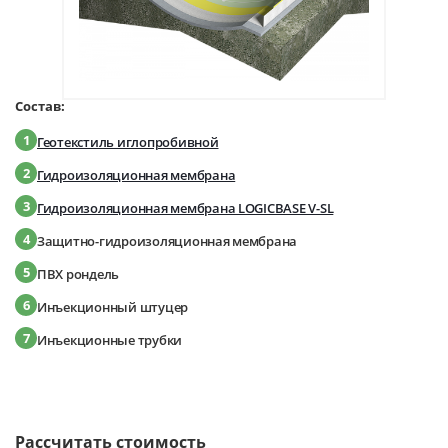
Состав:
1
Геотекстиль иглопробивной
2
Гидроизоляционная мембрана
3
Гидроизоляционная мембрана LOGICBASE V-SL
4
Защитно-гидроизоляционная мембрана
5
ПВХ рондель
6
Инъекционный штуцер
7
Инъекционные трубки
Рассчитать стоимость