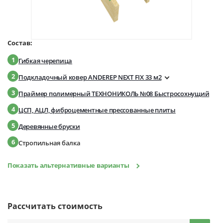
Состав:
1
Гибкая черепица
2
Подкладочный ковер ANDEREP NEXT FIX 33 м2
3
Праймер полимерный ТЕХНОНИКОЛЬ №08 Быстросохнущий
4
ЦСП, АЦЛ, фиброцементные прессованные плиты
5
Деревянные бруски
6
Стропильная балка
Показать альтернативные варианты
Рассчитать стоимость