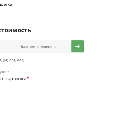
ешетка
стоимость
f, jpg, png, doc)
узки: 2
 с картинки
*