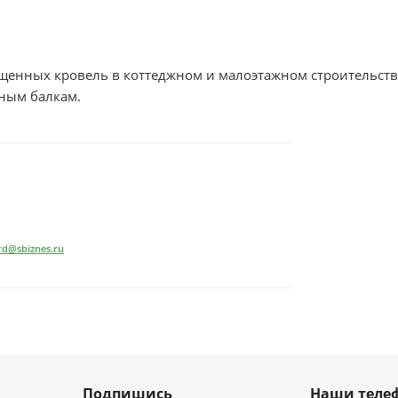
ещенных кровель в коттеджном и малоэтажном строительств
нным балкам.
rd@sbiznes.ru
Подпишись
Наши теле