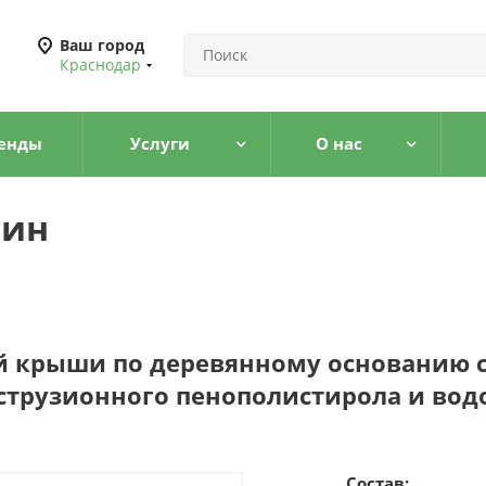
Ваш город
Краснодар
енды
Услуги
О нас
лин
й крыши по деревянному основанию 
кструзионного пенополистирола и во
Состав: