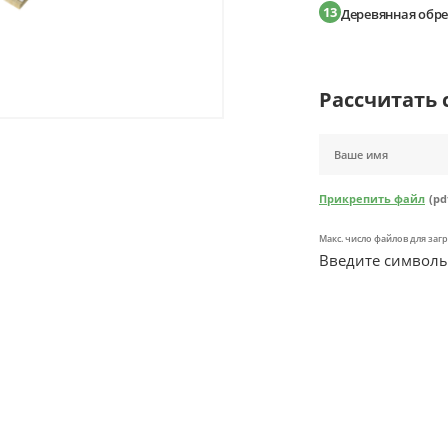
13
Деревянная обр
Рассчитать 
Прикрепить файл
(pd
Макс. число файлов для загр
Введите символы