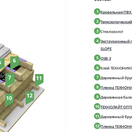
1
Кровельная ПВХ
2
Телескопический
3
Стеклохолст
4
Экструзионный 
SLOPE
5
OSB-3
6
Клей ТЕХНОНИКО
7
Деревянный брус
8
Пленка ТЕХНОН
9
Деревянная балк
10
ТЕХНОЛАЙТ ОП
11
Деревянный брус
12
Пленка ТЕХНОНИ