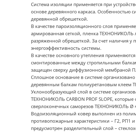
Система изоляции применяется при устройст
основе деревянного каркаса. Особенностью с
деревянной обрешеткой.
В качестве пароизоляционного слоя применя
армированная сеткой, пленка ТЕХНОНИКОЛЬ А
разряженной обрешеткой. За счет наличия у
энергоэффективность системы.
В качестве основного утепления применяют
смонтированные между стропильными балками
защищен сверху диффузионной мембраной 
Сплошное основание в системе организовано 
деревянным балкам полиуретановым клеем 
Уклонообразующий слой в системе организов
ТЕХНОНИКОЛЬ CARBON PROF SLOPE, которые 
сверлоконечных саморезов ТЕХНОНИКОЛЬ Ø 4
Водоизоляционный ковер выполнен из полим
противопожарные характеристики – Г2, РП1 
предусмотрен разделительный слой – стеклохо