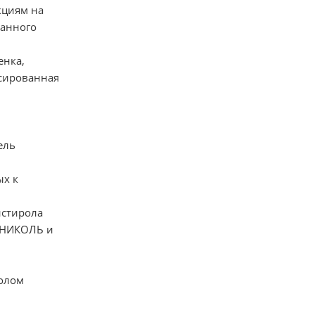
кциям на
ванного
енка,
ксированная
ель
ых к
истирола
ОНИКОЛЬ и
ролом