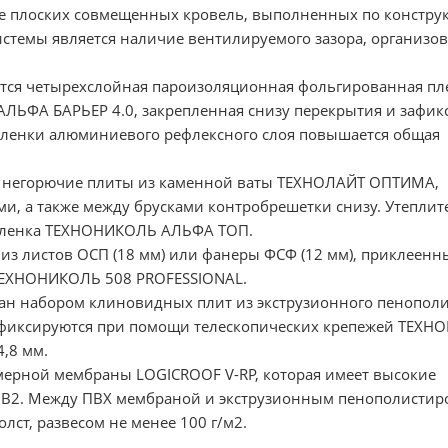
ве плоских совмещенных кровель, выполненных по констру
истемы является наличие вентилируемого зазора, организо
ется четырехслойная пароизоляционная фольгированная пл
ЛЬФА БАРЬЕР 4.0, закрепленная снизу перекрытия и зафи
 пленки алюминиевого рефлексного слоя повышается общая
ся негорючие плиты из каменной ваты ТЕХНОЛАЙТ ОПТИМА,
, а также между брусками контробрешетки снизу. Утеплит
Пленка ТЕХНОНИКОЛЬ АЛЬФА ТОП.
из листов ОСП (18 мм) или фанеры ФСФ (12 мм), приклеенн
ТЕХНОНИКОЛЬ 508 PROFESSIONAL.
ан набором клиновидных плит из экструзионного пенопол
фиксируются при помощи телескопических крепежей ТЕХН
,8 мм.
ерной мембраны LOGICROOF V-RP, которая имеет высокие
и В2. Между ПВХ мембраной и экструзионным пенополисти
лст, развесом не менее 100 г/м2.