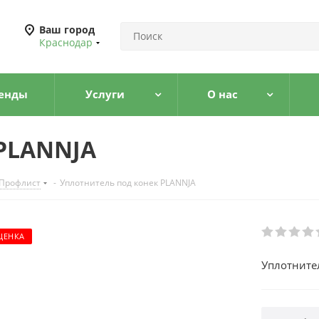
Ваш город
Краснодар
енды
Услуги
О нас
 PLANNJA
 Профлист
-
Уплотнитель под конек PLANNJA
ЦЕНКА
Уплотните