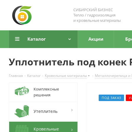
СИБИРСКИЙ БИЗНЕС
Тепло / гидроизоляция
и кровельные материалы
Каталог
Акции
Бр
Уплотнитель под конек
Главная
-
Каталог
-
Кровельные материалы
-
Металлочерепица и
Комплексные
решения
ПОД ЗАКАЗ
У
Утеплитель
Кровельные