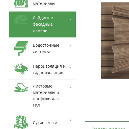
материалы
Сайдинг и
фасадные
панели
Водосточные
системы
Пароизоляция и
гидроизоляция
Листовые
материалы и
профили для
ГКЛ
Сухие смеси