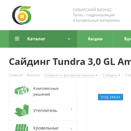
СИБИРСКИЙ БИЗНЕС
Тепло / гидроизоляция
и кровельные материалы
Каталог
Акции
Бр
Сайдинг Tundra 3,0 GL Am
Главная
-
Каталог
-
Сайдинг и фасадные панели
-
Сайдинг
-
Сай
Комплексные
решения
ПОД ЗАКАЗ
Утеплитель
Кровельные